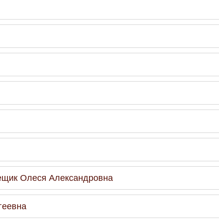
енещик Олеся Александровна
геевна