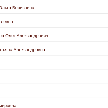
 Ольга Борисовна
геевна
ков Олег Александрович
Татьяна Александровна
мировна