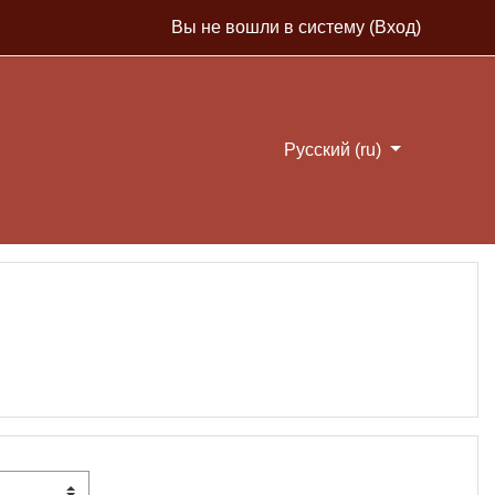
Вы не вошли в систему (
Вход
)
Русский ‎(ru)‎